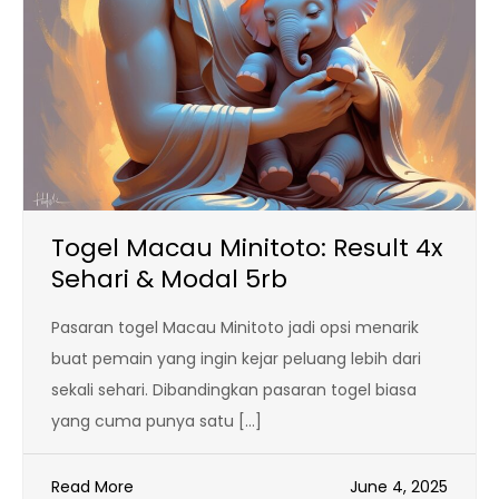
Togel Macau Minitoto: Result 4x
Sehari & Modal 5rb
Pasaran togel Macau Minitoto jadi opsi menarik
buat pemain yang ingin kejar peluang lebih dari
sekali sehari. Dibandingkan pasaran togel biasa
yang cuma punya satu […]
Read More
June 4, 2025