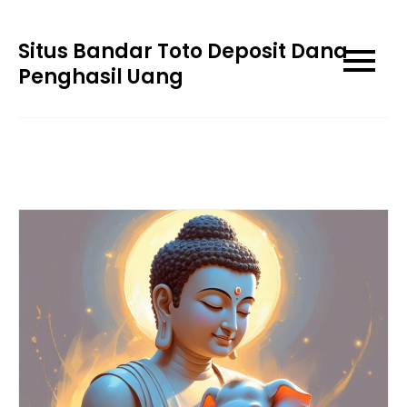
Skip
to
Situs Bandar Toto Deposit Dana
content
Penghasil Uang